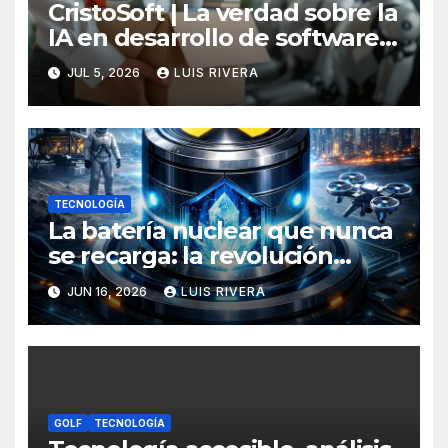
CristoSoft | La verdad sobre la
IA en desarrollo de software:
potencia, límites y la
JUL 5, 2026
LUIS RIVERA
necesidad crítica de
intervención humana
TECNOLOGÍA
La batería nuclear que nunca
se recarga: la revolución
energética que podría
JUN 16, 2026
LUIS RIVERA
transformar todos tus
dispositivos
GOLF
TECNOLOGÍA