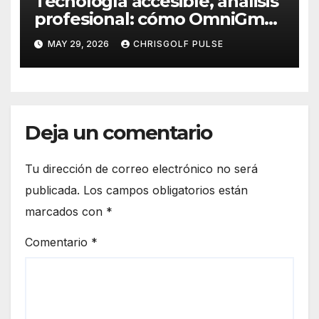
Tecnología accesible, análisis
profesional: cómo OmniGmot
está transformando el
MAY 29, 2026
CHRISGOLF PULSE
entrenamiento del golfista
moderno
Deja un comentario
Tu dirección de correo electrónico no será
publicada.
Los campos obligatorios están
marcados con
*
Comentario
*