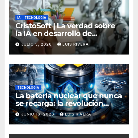
IA
TECNOLOGÍA
CristoSoft | La verdad sobre
la IA en desarrollo de
software: potencia, límites y
JULIO 5, 2026
LUIS RIVERA
la necesidad crítica de
intervención humana
TECNOLOGÍA
La batería nuclear que nunca
se recarga: la revolución
energética que podría
JUNIO 16, 2026
LUIS RIVERA
transformar todos tus
dispositivos