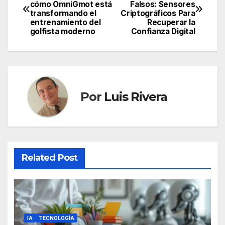
cómo OmniGmot está
Falsos: Sensores
de
transformando el
Criptográficos Para
entrenamiento del
Recuperar la
entradas
golfista moderno
Confianza Digital
Por
Luis Rivera
Related Post
IA
TECNOLOGÍA