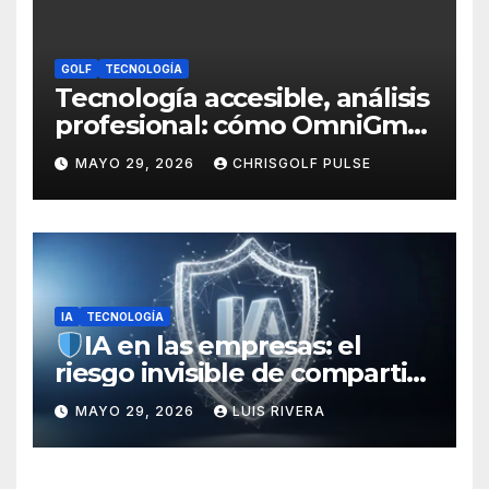
GOLF
TECNOLOGÍA
Tecnología accesible, análisis
profesional: cómo OmniGmot
está transformando el
MAYO 29, 2026
CHRISGOLF PULSE
entrenamiento del golfista
moderno
IA
TECNOLOGÍA
IA en las empresas: el
riesgo invisible de compartir
más de lo que creemos
MAYO 29, 2026
LUIS RIVERA