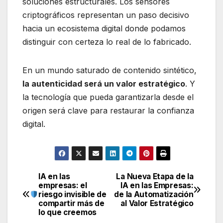
soluciones estructurales. Los sensores
criptográficos representan un paso decisivo
hacia un ecosistema digital donde podamos
distinguir con certeza lo real de lo fabricado.
En un mundo saturado de contenido sintético,
la autenticidad será un valor estratégico
. Y
la tecnología que pueda garantizarla desde el
origen será clave para restaurar la confianza
digital.
IA en las
La Nueva Etapa de la
Navegación
empresas: el
IA en las Empresas:
riesgo invisible de
de la Automatización
de
compartir más de
al Valor Estratégico
lo que creemos
entradas