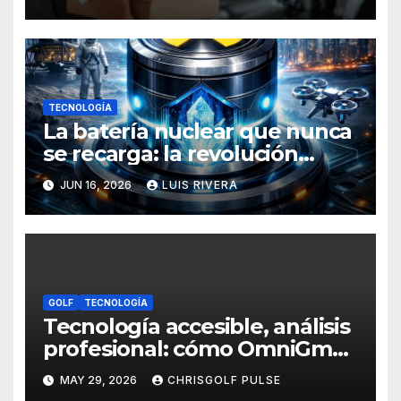
necesidad crítica de
intervención humana
TECNOLOGÍA
La batería nuclear que nunca
se recarga: la revolución
energética que podría
JUN 16, 2026
LUIS RIVERA
transformar todos tus
dispositivos
GOLF
TECNOLOGÍA
Tecnología accesible, análisis
profesional: cómo OmniGmot
está transformando el
MAY 29, 2026
CHRISGOLF PULSE
entrenamiento del golfista