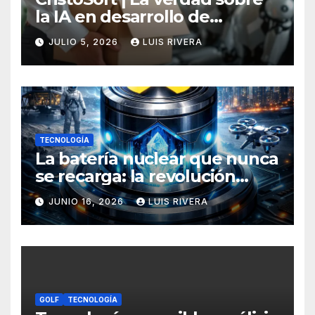
la IA en desarrollo de
software: potencia, límites y
JULIO 5, 2026
LUIS RIVERA
la necesidad crítica de
intervención humana
TECNOLOGÍA
La batería nuclear que nunca
se recarga: la revolución
energética que podría
JUNIO 16, 2026
LUIS RIVERA
transformar todos tus
dispositivos
GOLF
TECNOLOGÍA