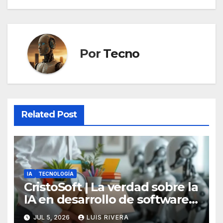
Por
Tecno
Related Post
IA
TECNOLOGÍA
CristoSoft | La verdad sobre la
IA en desarrollo de software:
potencia, límites y la
JUL 5, 2026
LUIS RIVERA